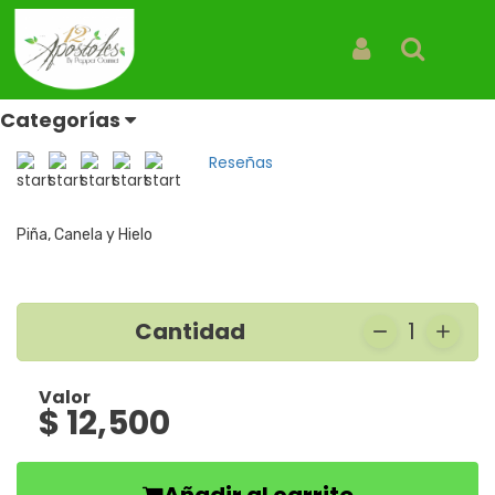
Inicio
Productos
Smoothie Tropical
Smoothie Tropical
Iniciar Sesión
Buscar
Bebidas
Categorías
REF: SMOOTHIE TROPICAL
Reseñas
Piña, Canela y Hielo
Cantidad
1
Valor
$ 12,500