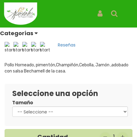
Inicio
Productos
Pizza Tradicional Bechamell
Pizza Tradicional Bechamell
Iniciar Sesión
Buscar
Pizza
Categorías
REF: PIZZA TRADICIONAL BECHAMELL
Reseñas
Pollo Horneado, pimentón,Champiñón,Cebolla, Jamón ,adobado
con salsa Bechamell de la casa.
Seleccione una opción
Tamaño