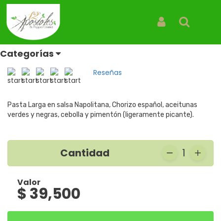
Inicio
Productos
Pasta Putanesca
Pasta Putanesca
Iniciar Sesión
Buscar
Pasta
Categorías
REF: PASTA PUTANESCA
Reseñas
Pasta Larga en salsa Napolitana, Chorizo español, aceitunas
verdes y negras, cebolla y pimentón (ligeramente picante).
Cantidad
1
Valor
$ 39,500