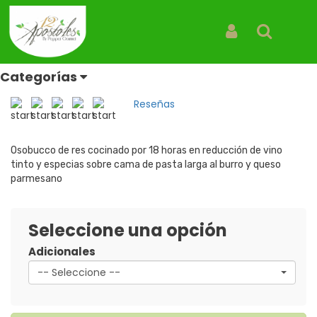
Inicio
Productos
Ossobuco Di Parma
Ossobuco Di Parma
Iniciar Sesión
Buscar
Osobucco pasta
Categorías
REF: PASTA OSSOBUCO DI PARMA
Reseñas
Osobucco de res cocinado por 18 horas en reducción de vino
tinto y especias sobre cama de pasta larga al burro y queso
parmesano
Seleccione una opción
Adicionales
-- Seleccione --