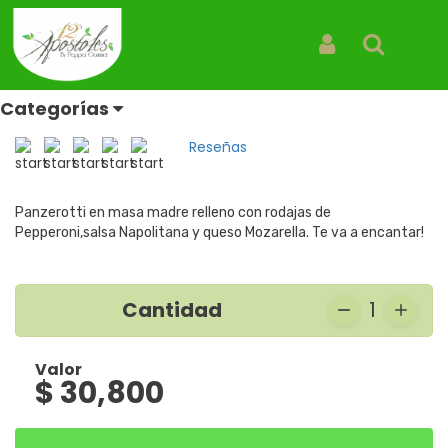
Inicio
Productos
Panzerotti Pepperoni
Panzerotti Pepperoni
Iniciar Sesión
Buscar
Panzerotti
Categorías
REF: PANZEROTTI PEPPERONI
Reseñas
Panzerotti en masa madre relleno con rodajas de
Pepperoni,salsa Napolitana y queso Mozarella. Te va a encantar!
Cantidad
1
Valor
$ 30,800