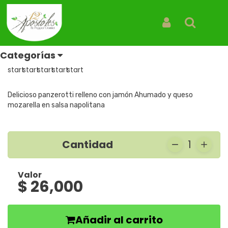
Inicio
Productos
Panzerotti Jamon y queso
Panzerotti Jamon y queso
Iniciar Sesión
Buscar
REF: PANZEROTTI JAMÓN Y QUESO
Categorías
Reseñas
Delicioso panzerotti relleno con jamón Ahumado y queso
mozarella en salsa napolitana
Cantidad
1
Valor
$ 26,000
Añadir al carrito