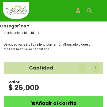
Inicio
Productos
Panzerotti Jamon y queso
Panzerotti Jamon y queso
Iniciar Sesión
Buscar
REF: PANZEROTTI JAMÓN Y QUESO
Categorías
Reseñas
Delicioso panzerotti relleno con jamón Ahumado y queso
mozarella en salsa napolitana
Cantidad
1
Valor
$ 26,000
Añadir al carrito