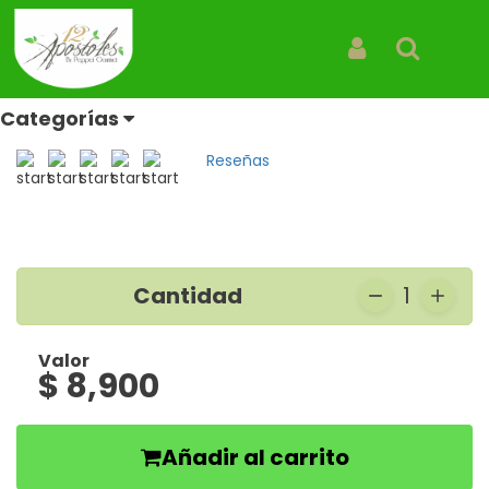
Inicio
Productos
Nestea Frappe
Nestea Frappe
Iniciar Sesión
Buscar
Bebidas
Categorías
REF: NESTEA FRAPPE
Reseñas
Cantidad
1
Valor
$ 8,900
Añadir al carrito