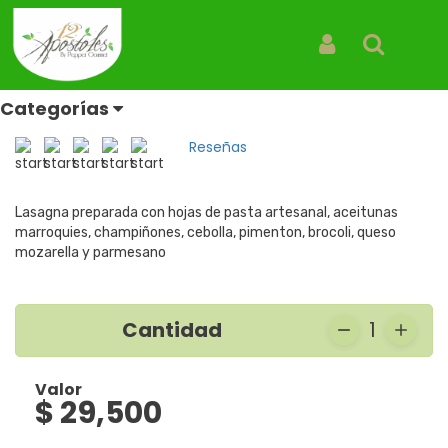
Inicio
Productos
Lasagna Veggie Supreme
Lasagna Veggie Supreme
Iniciar Sesión
Buscar
Lasagna
Categorías
REF: LASAGNAS VEGGIE SUPREME
Reseñas
Lasagna preparada con hojas de pasta artesanal, aceitunas
marroquies, champiñones, cebolla, pimenton, brocoli, queso
mozarella y parmesano
Cantidad
1
Valor
$ 29,500