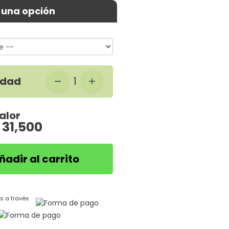
 una opción
idad
1
alor
 31,500
ñadir al carrito
s a través