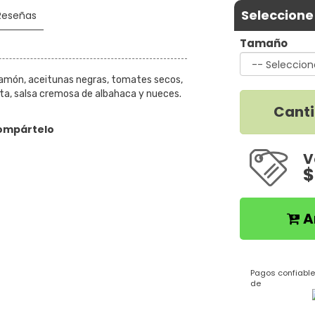
Seleccione
Reseñas
Tamaño
 jamón, aceitunas negras, tomates secos,
ta, salsa cremosa de albahaca y nueces.
Cant
ompártelo
V
$
A
Pagos confiable
de