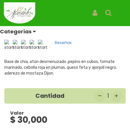
Inicio
Productos
Bowls Saludables Athenas
Bowls Saludables Athenas
Iniciar Sesión
Buscar
Bowl
Categorías
REF: BOWLS SALUDABLES ATHENAS
Reseñas
Base de chia, atún desmenuzado ,pepino en cubos, tomate
marinado, cebolla roja en plumas, queso feta y ajonjolí negro,
aderezo de mostaza Dijon.
Cantidad
1
Valor
$ 30,000