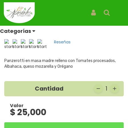
Inicio
Categorías
Panzerotti
Panzerotti Napolitano
Panzerotti Napolitano
Iniciar Sesión
Buscar
Panzerotti
Categorías
REF: PANZEROTTI NAPOLITANO
Reseñas
Panzerotti en masa madre relleno con Tomates procesados,
Albahaca, queso mozarella y Orégano
Cantidad
1
Valor
$ 25,000